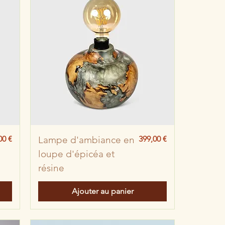
x
Prix
00 €
Lampe d'ambiance en
399,00 €
loupe d'épicéa et
résine
Ajouter au panier