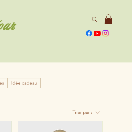
our
les
Idée cadeau
Trier par :