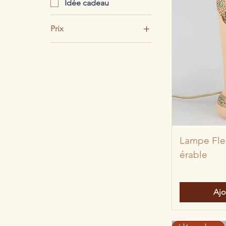
Idée cadeau
Prix
19 €
399 €
Lampe Fle
érable
Ajo