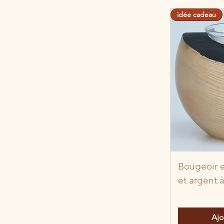
idée cadeau
Bougeoir e
et argent 
Ajo