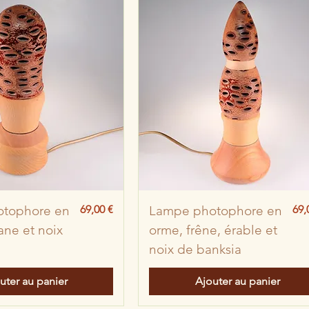
Prix
Pri
tophore en
69,00 €
Lampe photophore en
69,
ane et noix
orme, frêne, érable et
a
noix de banksia
uter au panier
Ajouter au panier