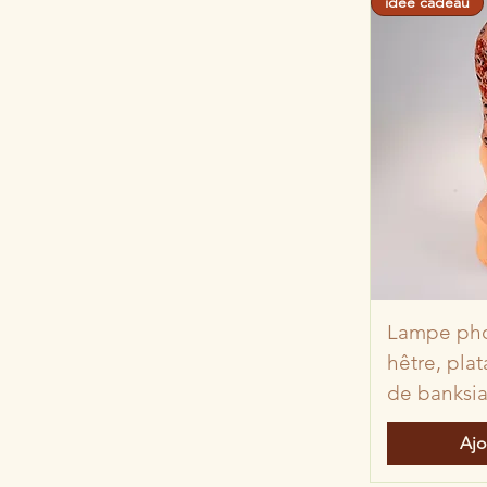
idée cadeau
Lampe pho
hêtre, plat
de banksi
Ajo