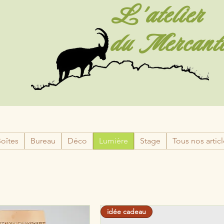
L'atelier
du Mercant
oîtes
Bureau
Déco
Lumière
Stage
Tous nos artic
idée cadeau