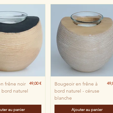
Prix
Pri
n frêne noir
49,00 €
Bougeoir en frêne à
49,
à bord naturel
bord naturel - céruse
blanche
uter au panier
Ajouter au panier