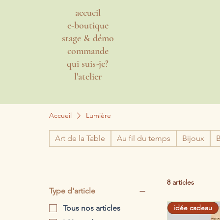
accueil
e-boutique
stage & démo
commande
qui suis-je?
l'atelier
Accueil
Lumière
Art de la Table
Au fil du temps
Bijoux
B
8 articles
Type d'article
idée cadeau
Tous nos articles