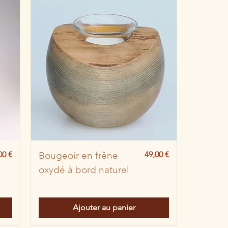
x
Prix
00 €
Bougeoir en frêne
49,00 €
oxydé à bord naturel
Ajouter au panier