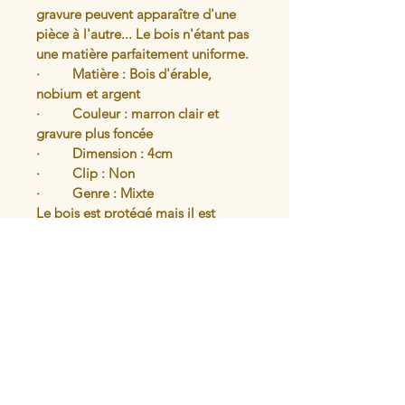
gravure peuvent apparaître d'une 
pièce à l'autre... Le bois n'étant pas 
une matière parfaitement uniforme.
·         Matière : Bois d'érable, 
nobium et argent
·         Couleur : marron clair et 
gravure plus foncée
·         Dimension : 4cm 
·         Clip : Non 
·         Genre : Mixte 
Le bois est protégé mais il est 
préférable d'éviter de se baigner 
avec le bijou.
Articles similaires