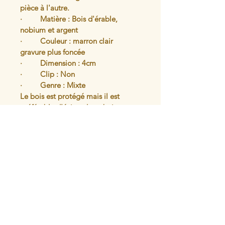
pièce à l'autre.
·         Matière : Bois d'érable, 
nobium et argent
·         Couleur : marron clair 
gravure plus foncée
·         Dimension : 4cm 
·         Clip : Non 
·         Genre : Mixte 
Le bois est protégé mais il est 
préférable d'éviter de se baigner 
avec le bijou.
Articles similaires