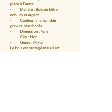
pièce à l'autre.
·         Matière : Bois de hêtre, 
nobium et argent
·         Couleur : marron clair 
gravure plus foncée
·         Dimension : 4cm 
·         Clip : Non 
·         Genre : Mixte 
Le bois est protégé mais il est 
préférable d'éviter de se baigner 
avec le bijou.
Articles similaires