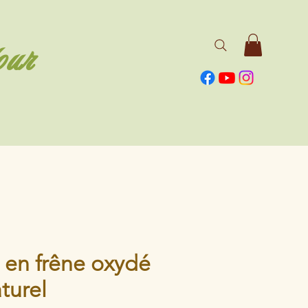
our
 en frêne oxydé
turel