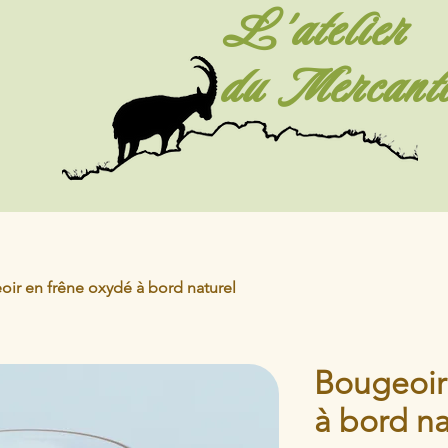
L'atelier
du Mercant
ir en frêne oxydé à bord naturel
Bougeoir
à bord na