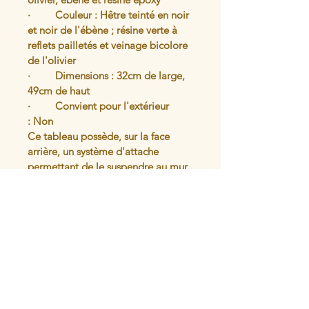
·         Couleur : Hêtre teinté en noir 
et noir de l'ébène ; résine verte à 
reflets pailletés et veinage bicolore 
de l'olivier
·         Dimensions : 32cm de large, 
49cm de haut
·         Convient pour l'extérieur 
: Non 
Ce tableau possède, sur la face 
arrière, un système d'attache 
permettant de le suspendre au mur. 
Attention à ne pas le placer trop 
près d'une source de chaleur.
Articles similaires