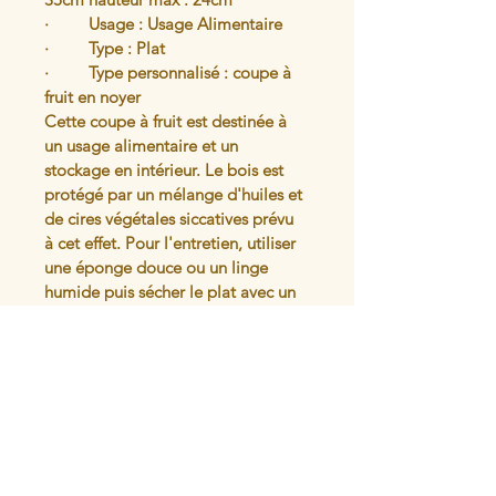
·         Usage : Usage Alimentaire 
·         Type : Plat 
·         Type personnalisé : coupe à 
fruit en noyer 
Cette coupe à fruit est destinée à 
un usage alimentaire et un 
stockage en intérieur. Le bois est 
protégé par un mélange d'huiles et 
de cires végétales siccatives prévu 
à cet effet. Pour l'entretien, utiliser 
une éponge douce ou un linge 
humide puis sécher le plat avec un 
linge sec. NE PAS METTRE AU 
LAVE-VAISSELLE NI AU FOUR A 
MICRO-ONDES
Articles similaires