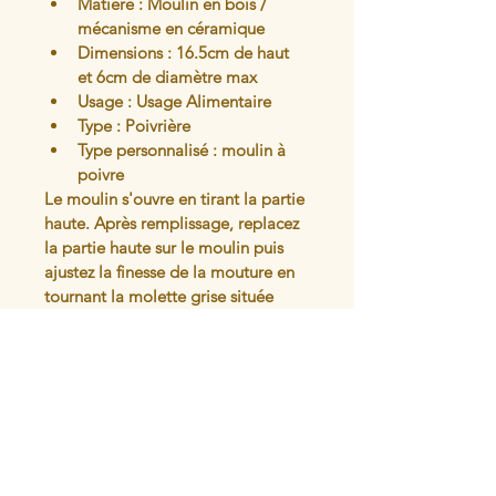
Matière : Moulin en bois / 
mécanisme en céramique
Dimensions : 16.5cm de haut 
et 6cm de diamètre max
Usage : Usage Alimentaire
Type : Poivrière
Type personnalisé : moulin à 
poivre
Le moulin s'ouvre en tirant la partie 
haute. Après remplissage, replacez 
la partie haute sur le moulin puis 
ajustez la finesse de la mouture en 
tournant la molette grise située 
sous le broyeur.
Peut aussi être utilisé avec du gros 
sel (pas trop humide)
Articles similaires