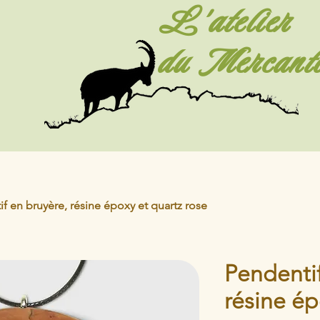
L'atelier
du Mercant
f en bruyère, résine époxy et quartz rose
Pendentif
résine ép