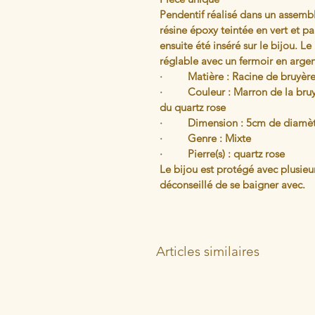
Pendentif réalisé dans un assembl
résine époxy teintée en vert et p
ensuite été inséré sur le bijou. L
réglable avec un fermoir en argen
·         Matière : Racine de bruyèr
·         Couleur : Marron de la bru
du quartz rose 
·         Dimension : 5cm de diamè
·         Genre : Mixte 
·         Pierre(s) : quartz rose
Le bijou est protégé avec plusieur
déconseillé de se baigner avec.
Articles similaires