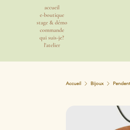
accueil
e-boutique
stage & démo
commande
qui suis-je?
l'atelier
Accueil
Bijoux
Pendenti