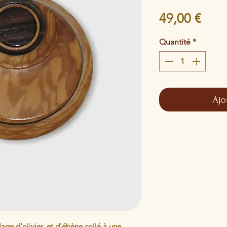
Prix
49,00 €
Quantité
*
Ajo
ge d'olivier, et d'ébène collé à une 