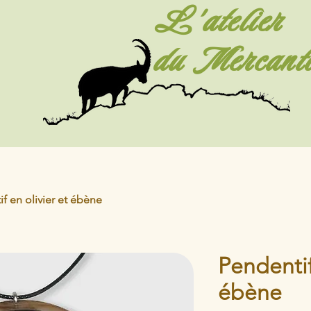
L'atelier
du Mercant
f en olivier et ébène
Pendentif
ébène