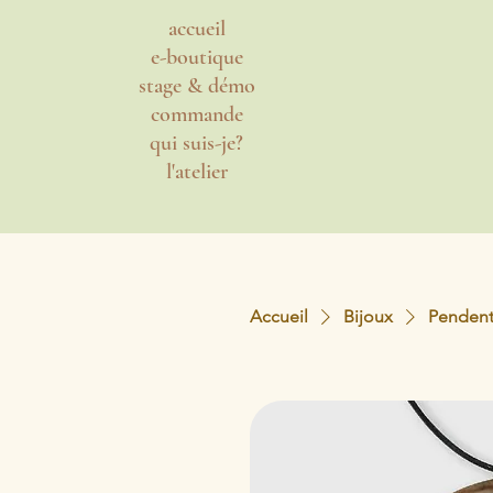
accueil
e-boutique
stage & démo
commande
qui suis-je?
l'atelier
Accueil
Bijoux
Pendenti