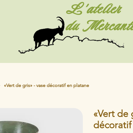
L'atelier
du Mercant
«Vert de gris» - vase décoratif en platane
«Vert de 
décoratif