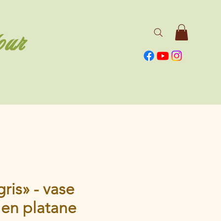
our
gris» - vase
 en platane