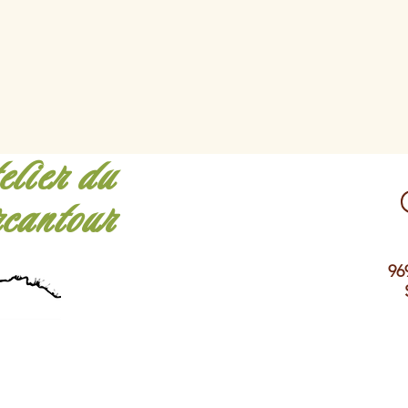
lier du
cantour
96