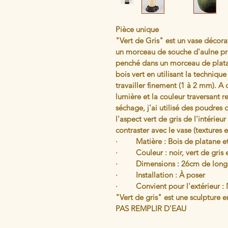
Pièce unique
"Vert de Gris" est un vase décorat
un morceau de souche d'aulne pro
penché dans un morceau de platan
bois vert en utilisant la techniq
travailler finement (1 à 2 mm). A c
lumière et la couleur traversant r
séchage, j'ai utilisé des poudres 
l'aspect vert de gris de l'intérie
contraster avec le vase (textures e
·         Matière : Bois de platane e
·         Couleur : noir, vert de gris
·         Dimensions : 26cm de lo
·         Installation : À poser
·         Convient pour l'extérieur :
"Vert de gris" est une sculpture e
PAS REMPLIR D'EAU