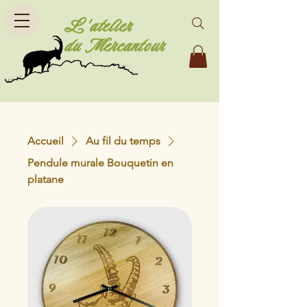
L'atelier
du Mercantour
Accueil
Au fil du temps
Pendule murale Bouquetin en
platane