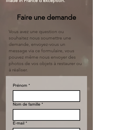
Made in France d'exception.
Faire une demande
Vous avez une question ou
souhaitez nous soumettre une
demande, envoyez-vous un
message via ce formulaire, vous
pouvez même nous envoyer des
photos de vos objets à restaurer ou
à réaliser.
Prénom
*
Nom de famille
*
E-mail
*