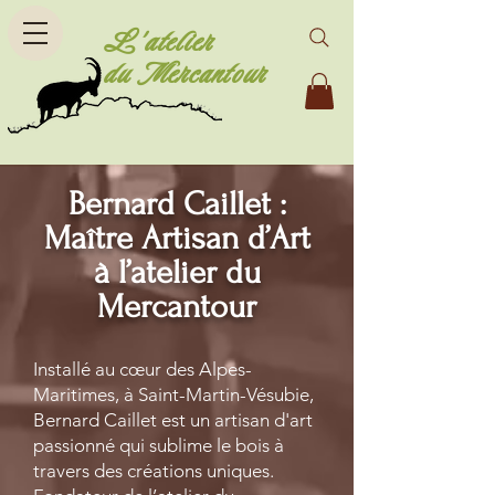
L'atelier
du Mercantour
Bernard Caillet :
Maître Artisan d’Art
à l’atelier du
Mercantour
Installé au cœur des Alpes-
Maritimes, à Saint-Martin-Vésubie,
Bernard Caillet est un artisan d'art
passionné qui sublime le bois à
travers des créations uniques.