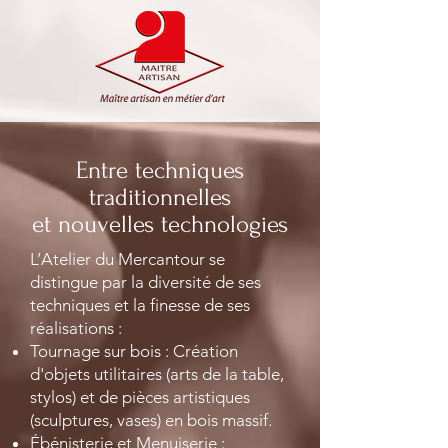
E
ntre techniques
traditionnelles
et nouvelles technologies
L’Atelier du Mercantour se
distingue par la diversité de ses
techniques et la finesse de ses
réalisations :
Tournage sur bois : Création
d'objets utilitaires (arts de la table,
stylos) et de pièces artistiques
(sculptures, vases) en bois massif.
Ébénisterie et Menuiserie :