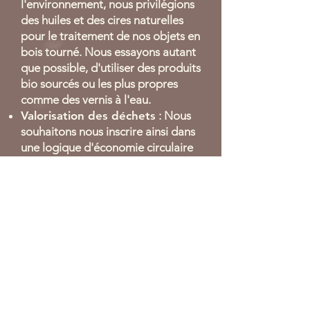
l'environnement, nous privilégions
des huiles et des cires naturelles
pour le traitement de nos objets en
bois tourné. Nous essayons autant
que possible, d'utiliser des produits
bio sourcés ou les plus propres
comme des vernis à l'eau.
Valorisation des déchets
: Nous
souhaitons nous inscrire ainsi dans
une logique d'économie circulaire
et de zéro déchet. Ainsi, les restes
de bois nous chauffent pendant
l'hiver et les copeaux sont recyclés
dans notre potager ou donnés
pour des toilettes sèches, du
mulching ou autre utilisation.
Réparation et restauration
: Afin
d'éviter de jeter ce qui peut être
réparé, nous proposons nos
services afin de restaurer et