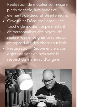
Réalisation de mobilier sur mesure,
pieds de table, luminaires et
éléments de décoration intérieure.
Gravure et Découpe Laser : Une
touche de modernité permettant
de personnaliser des objets, de
réaliser des enseignes précises ou
de reproduire des photos sur bois.
Restauration : Redonner vie à vos
objets anciens en bois avec le
respect du matériau d'origine.