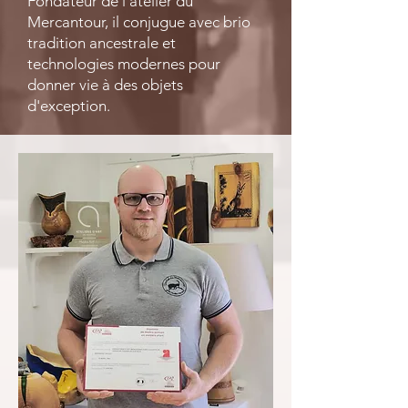
Fondateur de l’atelier du
Mercantour, il conjugue avec brio
tradition ancestrale et
technologies modernes pour
donner vie à des objets
d'exception.