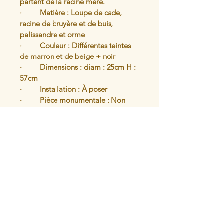
partent de la racine mère.
·         Matière : Loupe de cade, 
racine de bruyère et de buis, 
palissandre et orme 
·         Couleur : Différentes teintes 
de marron et de beige + noir 
·         Dimensions : diam : 25cm H : 
57cm 
·         Installation : À poser 
·         Pièce monumentale : Non 
·         Convient pour l'extérieur 
: Non 
Articles similaires