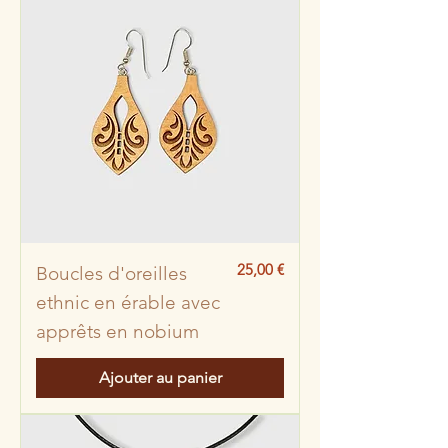
Prix
25,00 €
Boucles d'oreilles
ethnic en érable avec
apprêts en nobium
Ajouter au panier