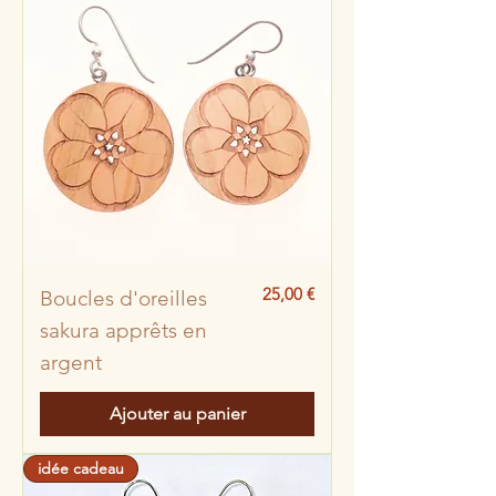
Prix
25,00 €
Boucles d'oreilles
sakura apprêts en
argent
Ajouter au panier
idée cadeau