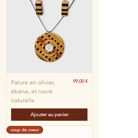
Prix
99,00 €
Parure en olivier,
ébène, et nacre
naturelle
Ajouter au panier
coup de coeur