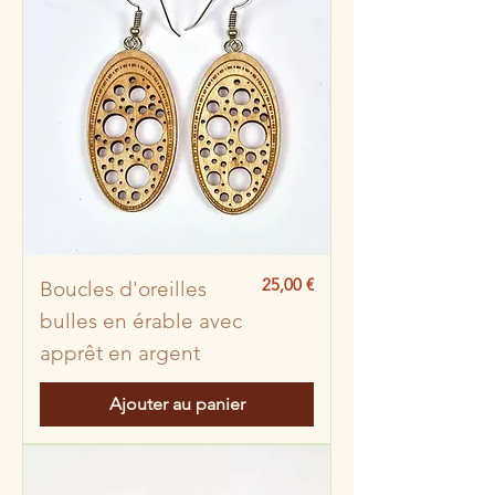
Prix
25,00 €
Boucles d'oreilles
bulles en érable avec
apprêt en argent
Ajouter au panier