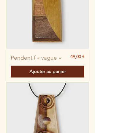
Prix
49,00 €
Pendentif « vague »
Ajouter au panier