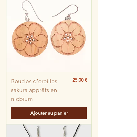
Prix
25,00 €
Boucles d'oreilles
sakura apprêts en
niobium
Ajouter au panier