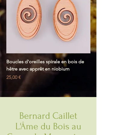
Boucles d'oreilles spirale en bois de
Sculpture en olivier 
hêtre avec apprêt en niobium
bruyère
Prix
Prix
25,00 €
199,00 €
Bernard Caillet
L'Âme du Bois au