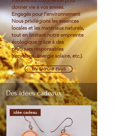
travaille sur commande pour
donner vie à vos envies.
Engagés pour l’environnement
Nous privilégions les essences
locales et les matériaux naturels,
tout en limitant notre empreinte
écologique grâce à des
pratiques responsables
(recyclage, énergie solaire, etc.).
EN SAVOIR PLUS
Des idées cadeaux ...
idée cadeau