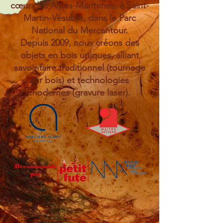
cœur des Alpes-Maritimes, à Saint-
Martin-Vésubie, dans le Parc
National du Mercantour.
Depuis 2009, nous créons des
objets en bois uniques, alliant
savoir-faire traditionnel (tournage
sur bois) et technologies
modernes (gravure laser).