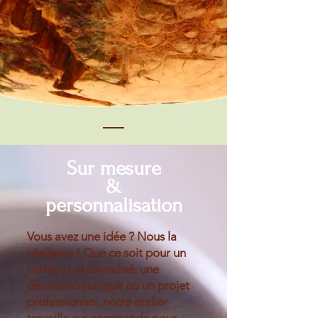
Sur mesure
&
personnalisation
Vous avez une idée ? Nous la
réalisons ! Que ce soit pour un
cadeau personnalisé, une
décoration unique ou un projet
professionnel, notre atelier