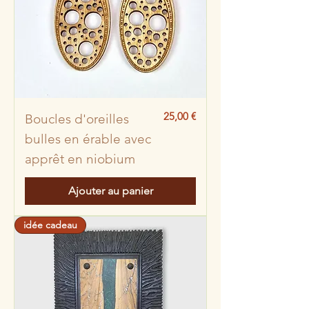
Prix
25,00 €
Boucles d'oreilles
bulles en érable avec
apprêt en niobium
Ajouter au panier
idée cadeau