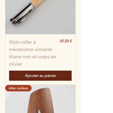
Prix
69,00 €
Stylo roller à
mécanisme aimanté
titane noir et corps en
olivier
Ajouter au panier
idée cadeau