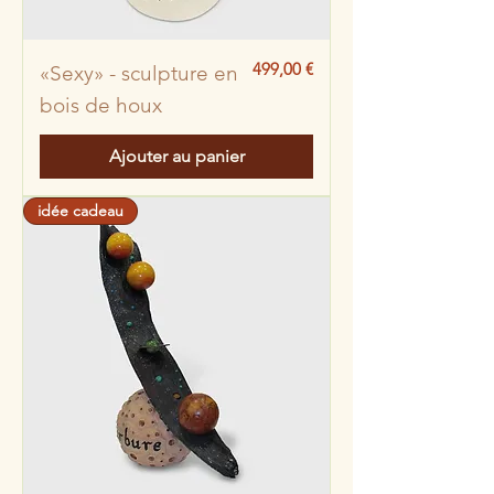
Prix
499,00 €
«Sexy» - sculpture en
bois de houx
Ajouter au panier
idée cadeau