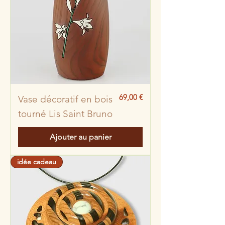
Prix
69,00 €
Vase décoratif en bois
tourné Lis Saint Bruno
Ajouter au panier
idée cadeau