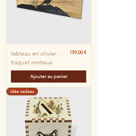
Prix
159,00 €
tableau en olivier -
traquet motteux
Ajouter au panier
idée cadeau