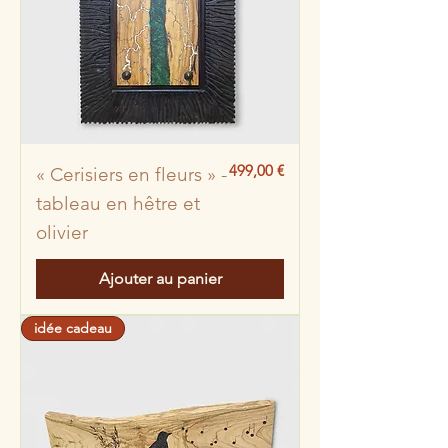
Prix
499,00 €
« Cerisiers en fleurs » -
tableau en hêtre et
olivier
Ajouter au panier
idée cadeau