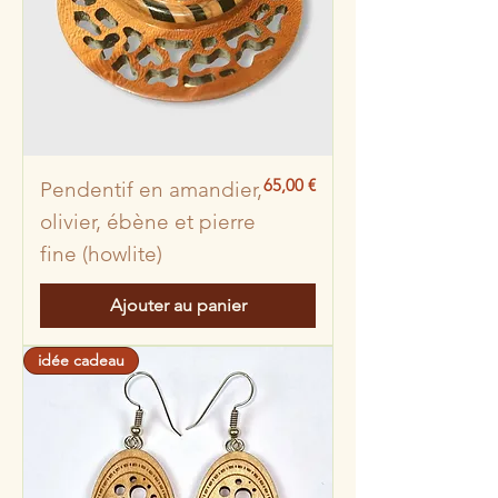
Prix
65,00 €
Pendentif en amandier,
olivier, ébène et pierre
fine (howlite)
Ajouter au panier
idée cadeau