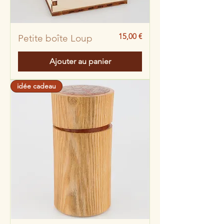
Prix
15,00 €
Petite boîte Loup
Ajouter au panier
idée cadeau