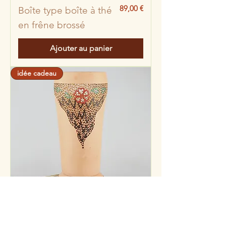
Prix
89,00 €
Boîte type boîte à thé
en frêne brossé
Ajouter au panier
idée cadeau
Prix
349,00 €
Lampe Fleurs en