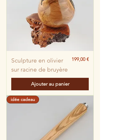
Prix
199,00 €
Sculpture en olivier
sur racine de bruyère
Ajouter au panier
idée cadeau