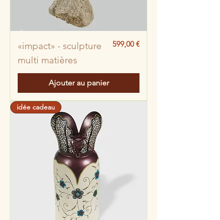
Prix
599,00 €
«impact» - sculpture
multi matières
Ajouter au panier
idée cadeau