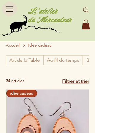
L'atelier
du Mercantour
Accueil
Idée cadeau
Art de la Table
Au fil du temps
Bijoux
34 articles
Filtrer et trier
idée cadeau