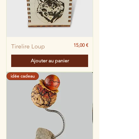
Prix
15,00 €
Tirelire Loup
Ajouter au panier
idée cadeau