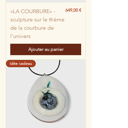
Prix
649,00 €
«LA COURBURE» -
sculpture sur le thème
de la courbure de
l'univers
Ajouter au panier
idée cadeau