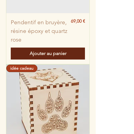
Prix
69,00 €
Pendentif en bruyère,
résine époxy et quartz
rose
Ajouter au panier
idée cadeau