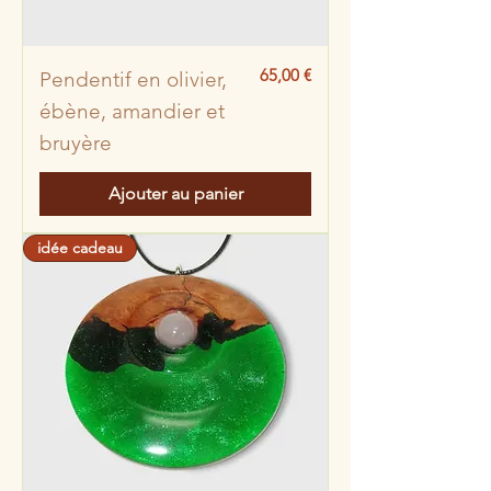
Prix
65,00 €
Pendentif en olivier,
ébène, amandier et
bruyère
Ajouter au panier
idée cadeau