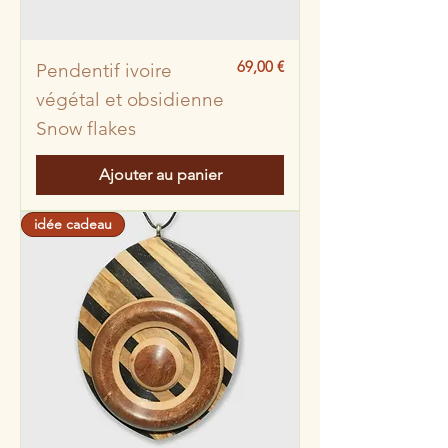
Prix
69,00 €
Pendentif ivoire
végétal et obsidienne
Snow flakes
Ajouter au panier
idée cadeau